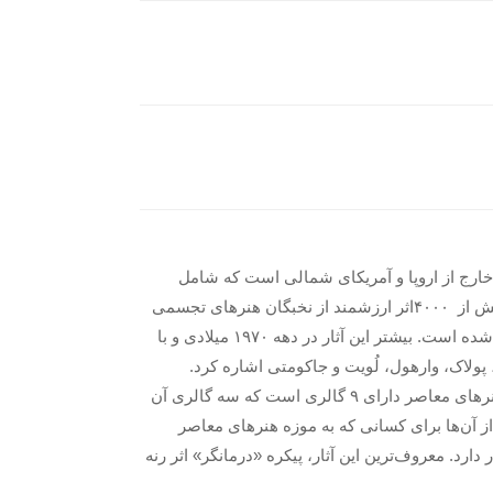
امع‌ترین و مهم‌ترین گنجینه‌های هنر مدرن پس از جنگ جهانی دوم تا پیش از دهه ۱۹۸۰ میلادی در خارج از اروپا و آمریکای شمالی است که شامل
کارهای مهمی از جنبش‌های هیجان‌نمایی انتزاعی، پاپ آرت، مینیمالیسم، مفهومی و فوتورئالیسم می‌شود.در گنجینه دائمی موزه بیش از ۴۰۰۰اثر ارزشمند از نخبگان هنرهای تجسمی
ایران و جهان نگهداری می‌شود که نزدیک به ۴۰۰ عدد از آن‌ها ارزش استثنایی دارند. ارزش آثار موزه در حدود ۲٫۵ میلیارد دلار برآورد شده است. بیشتر این آثار در دهه ۱۹۷۰ میلادی و با
 پولاک، وارهول، لُویت و جاکومتی اشاره کرد.
مجموعه بسیار مهمی از هنر معاصر ایران و نقاشی هنرمندانی چون سهراب سپهری نیز از جمله دارایی‌های این موزه است. موزه هنرهای معاصر دارای ۹ گالری است که سه گالری آن
د؛ به‌طوری که بازدید از آن‌ها برای کسانی که به موزه هنرهای معاصر
رد. معروف‌ترین این آثار، پیکره «درمانگر» اثر رنه