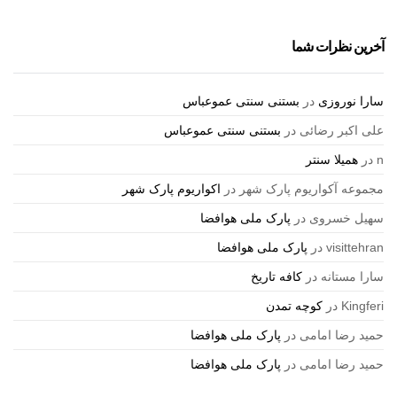
آخرین نظرات شما
سارا نوروزی
در
بستنی سنتی عموعباس
علی اکبر رضائی
در
بستنی سنتی عموعباس
n
در
همیلا سنتر
مجموعه آکواریوم پارک شهر
در
اکواریوم پارک شهر
سهیل خسروی
در
پارک ملی هوافضا
visittehran
در
پارک ملی هوافضا
سارا مستانه
در
کافه تاریخ
Kingferi
در
کوچه تمدن
حمید رضا امامی
در
پارک ملی هوافضا
حمید رضا امامی
در
پارک ملی هوافضا