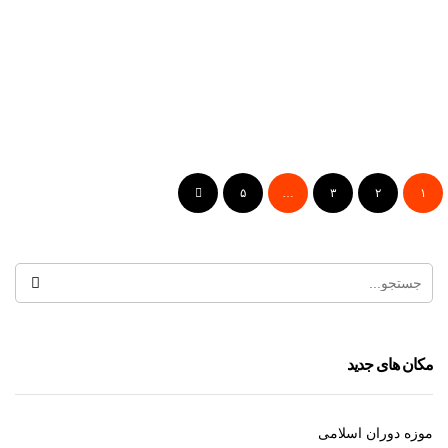
رستوران هرنان
۵
…
۳
۲
۱
آشپزخانه برادران
مکان های جدید
موزه دوران اسلامی