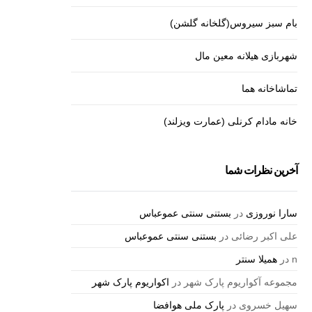
بام سبز سیروس(گلخانه گلشن)
شهربازی هیلانه معین مال
تماشاخانه هما
خانه مادام کرنلی (عمارت ویزلند)
آخرین نظرات شما
سارا نوروزی
در
بستنی سنتی عموعباس
علی اکبر رضائی
در
بستنی سنتی عموعباس
n
در
همیلا سنتر
مجموعه آکواریوم پارک شهر
در
اکواریوم پارک شهر
سهیل خسروی
در
پارک ملی هوافضا