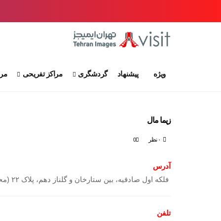
ویژه
پیشنهاد
گردشگری
مراکز تفریحی
مرا
زیما مال
۰ نظر
0
آدرس
فلکه اول صادقیه، بین ستارخان و گلناز دهم، پلاک ۲۲ (محله‌ی صادقیه)
تلفن