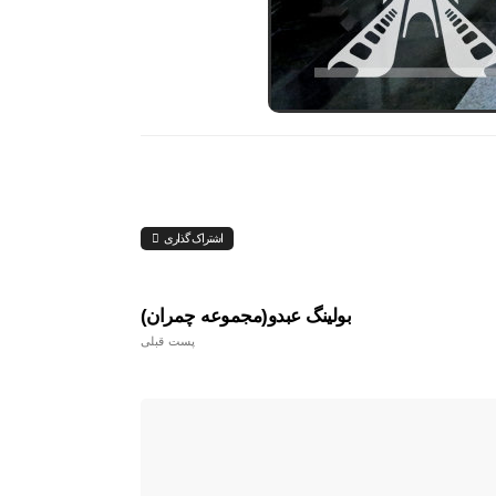
اشتراک گذاری
بولینگ عبدو(مجموعه چمران)
پست قبلی