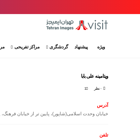
ویژه
پیشنهاد
گردشگری
مراکز تفریحی
مرا
ویتامینه علی بابا
۰ نظر
1
آدرس
خیابان وحدت اسلامی(شاپور)، پایین تر از خیابان فرهنگ، پلا
تلفن