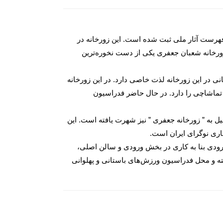
 فهرست آثار ملی ثبت شده است. این زورخانه در
ی خدمات و اقدامات شعبان در کودتای ۲۸ مرداد تامین شده است. زورخانه شعبان جعفری یکی از دست نخوره‌ترین
نی در این زورخانه لذت خاصی دارد. در این زورخانه
ریخ، معماری و میراث فرهنگی ملموس و ناملموس به هم گره خورده اند. این زورخانه بیش از ۵۰۰ متر مربع وسعت و ظرفیت ۱۰۰ تماشاچی را دارد. در حال حاضر فدراسیون
خته شده و به همین دلیل به ” زورخانه جعفری ” نیز شهرت یافته است. این
ماری نوگرای ایران است.
ودی بنا به کاری در بخش ورودی و سالن اصلی،
ه و محل فدراسیون ورزش‌های باستانی و پهلوانی