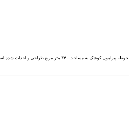
بوستان دامپزشکی کوشک گالری به مساحت ۳۷۰ متر و محوطه پیرامون کو