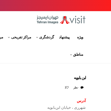
ویژه
پیشنهاد
گردشگری
مراکز تفریحی
مر
مناطق
ابن بابویه
۰ نظر
1
آدرس
شهرری ، خیابان ابن‌بابویه