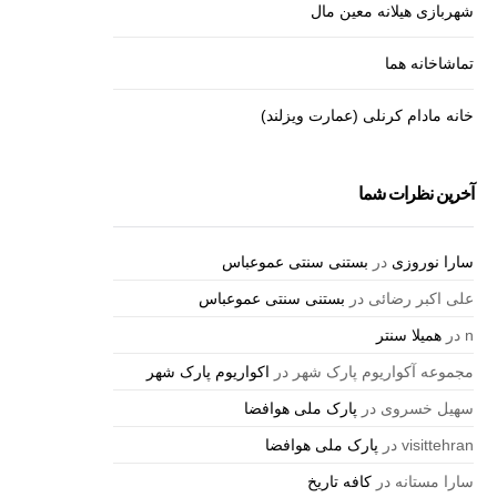
شهربازی هیلانه معین مال
تماشاخانه هما
خانه مادام کرنلی (عمارت ویزلند)
آخرین نظرات شما
سارا نوروزی
در
بستنی سنتی عموعباس
علی اکبر رضائی
در
بستنی سنتی عموعباس
n
در
همیلا سنتر
مجموعه آکواریوم پارک شهر
در
اکواریوم پارک شهر
سهیل خسروی
در
پارک ملی هوافضا
visittehran
در
پارک ملی هوافضا
سارا مستانه
در
کافه تاریخ