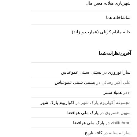
شهربازی هیلانه معین مال
تماشاخانه هما
خانه مادام کرنلی (عمارت ویزلند)
آخرین نظرات شما
سارا نوروزی
در
بستنی سنتی عموعباس
علی اکبر رضائی
در
بستنی سنتی عموعباس
n
در
همیلا سنتر
مجموعه آکواریوم پارک شهر
در
اکواریوم پارک شهر
سهیل خسروی
در
پارک ملی هوافضا
visittehran
در
پارک ملی هوافضا
سارا مستانه
در
کافه تاریخ