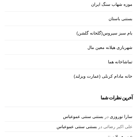
موزه شهاب سنگ ایران
بستنی باستان
بام سبز سیروس(گلخانه گلشن)
شهربازی هیلانه معین مال
تماشاخانه هما
خانه مادام کرنلی (عمارت ویزلند)
آخرین نظرات شما
سارا نوروزی
در
بستنی سنتی عموعباس
علی اکبر رضائی
در
بستنی سنتی عموعباس
n
در
همیلا سنتر