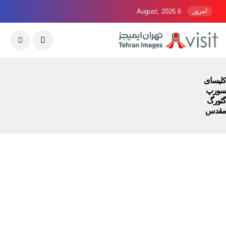
امروز
6 August, 2026
کلیسای
سورپ
گئورگ
مقدس