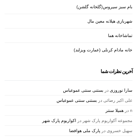
بام سبز سیروس(گلخانه گلشن)
شهربازی هیلانه معین مال
تماشاخانه هما
خانه مادام کرنلی (عمارت ویزلند)
آخرین نظرات شما
سارا نوروزی
در
بستنی سنتی عموعباس
علی اکبر رضائی
در
بستنی سنتی عموعباس
n
در
همیلا سنتر
مجموعه آکواریوم پارک شهر
در
اکواریوم پارک شهر
سهیل خسروی
در
پارک ملی هوافضا