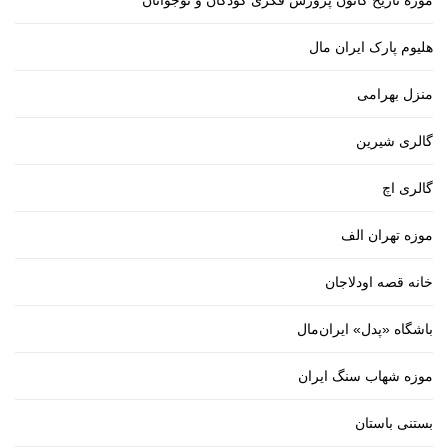
موزه تاریخ کانون پرورش فکری کودکان و نوجوانان
هلیوم پارک ایران مال
منزل بهرامی
گالری شیرین
گالری اچ
موزه تهران الف
خانه قصه اودلاجان
باشگاه «پدل» ایران‌مال
موزه شهاب سنگ ایران
بستنی باستان