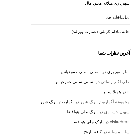
شهربازی هیلانه معین مال
تماشاخانه هما
خانه مادام کرنلی (عمارت ویزلند)
آخرین نظرات شما
سارا نوروزی
در
بستنی سنتی عموعباس
علی اکبر رضائی
در
بستنی سنتی عموعباس
n
در
همیلا سنتر
مجموعه آکواریوم پارک شهر
در
اکواریوم پارک شهر
سهیل خسروی
در
پارک ملی هوافضا
visittehran
در
پارک ملی هوافضا
سارا مستانه
در
کافه تاریخ