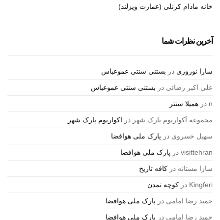
خانه مادام کرنلی (عمارت ویزلند)
آخرین نظرات شما
سارا نوروزی
در
بستنی سنتی عموعباس
علی اکبر رضائی
در
بستنی سنتی عموعباس
n
در
همیلا سنتر
مجموعه آکواریوم پارک شهر
در
اکواریوم پارک شهر
سهیل خسروی
در
پارک ملی هوافضا
visittehran
در
پارک ملی هوافضا
سارا مستانه
در
کافه تاریخ
Kingferi
در
کوچه تمدن
حمید رضا امامی
در
پارک ملی هوافضا
حمید رضا امامی
در
پارک ملی هوافضا