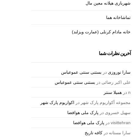
شهربازی هیلانه معین مال
تماشاخانه هما
خانه مادام کرنلی (عمارت ویزلند)
آخرین نظرات شما
سارا نوروزی
در
بستنی سنتی عموعباس
علی اکبر رضائی
در
بستنی سنتی عموعباس
n
در
همیلا سنتر
مجموعه آکواریوم پارک شهر
در
اکواریوم پارک شهر
سهیل خسروی
در
پارک ملی هوافضا
visittehran
در
پارک ملی هوافضا
سارا مستانه
در
کافه تاریخ