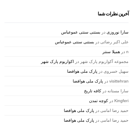
آخرین نظرات شما
سارا نوروزی
در
بستنی سنتی عموعباس
علی اکبر رضائی
در
بستنی سنتی عموعباس
n
در
همیلا سنتر
مجموعه آکواریوم پارک شهر
در
اکواریوم پارک شهر
سهیل خسروی
در
پارک ملی هوافضا
visittehran
در
پارک ملی هوافضا
سارا مستانه
در
کافه تاریخ
Kingferi
در
کوچه تمدن
حمید رضا امامی
در
پارک ملی هوافضا
حمید رضا امامی
در
پارک ملی هوافضا