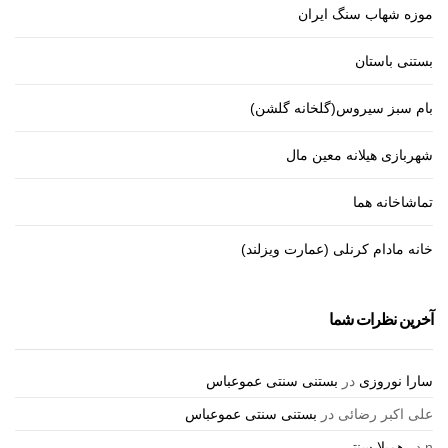
موزه شهاب سنگ ایران
بستنی باستان
بام سبز سیروس(گلخانه گلشن)
شهربازی هیلانه معین مال
تماشاخانه هما
خانه مادام کرنلی (عمارت ویزلند)
آخرین نظرات شما
سارا نوروزی
در
بستنی سنتی عموعباس
علی اکبر رضائی
در
بستنی سنتی عموعباس
n
در
همیلا سنتر