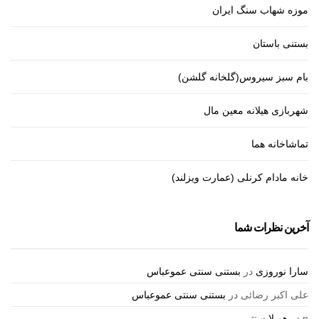
موزه شهاب سنگ ایران
بستنی باستان
بام سبز سیروس(گلخانه گلشن)
شهربازی هیلانه معین مال
تماشاخانه هما
خانه مادام کرنلی (عمارت ویزلند)
آخرین نظرات شما
سارا نوروزی
در
بستنی سنتی عموعباس
علی اکبر رضائی
در
بستنی سنتی عموعباس
n
در
همیلا سنتر