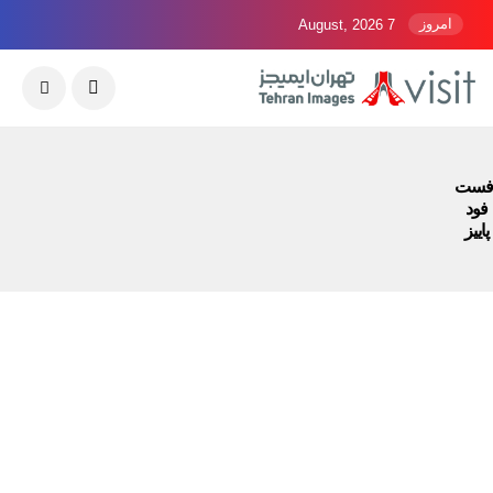
امروز
7 August, 2026
فست
فود
پاییز