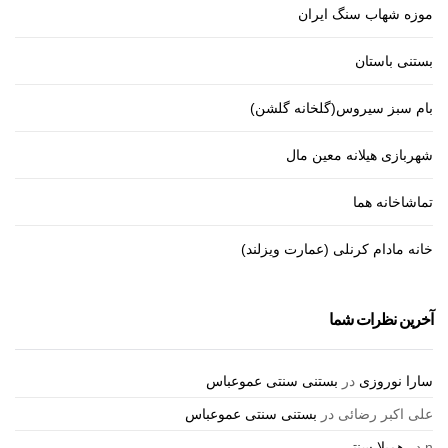
موزه شهاب سنگ ایران
بستنی باستان
بام سبز سیروس(گلخانه گلشن)
شهربازی هیلانه معین مال
تماشاخانه هما
خانه مادام کرنلی (عمارت ویزلند)
آخرین نظرات شما
سارا نوروزی
در
بستنی سنتی عموعباس
علی اکبر رضائی
در
بستنی سنتی عموعباس
n
در
همیلا سنتر