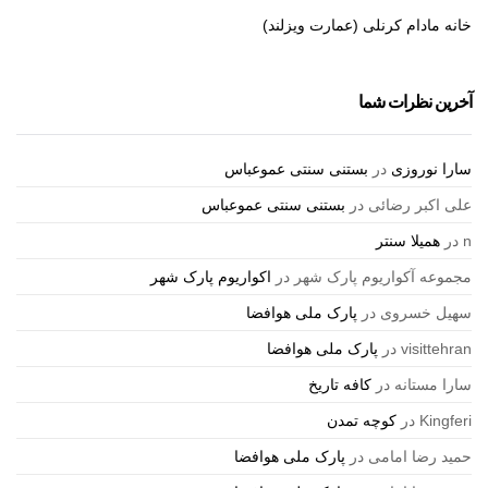
خانه مادام کرنلی (عمارت ویزلند)
آخرین نظرات شما
سارا نوروزی
در
بستنی سنتی عموعباس
علی اکبر رضائی
در
بستنی سنتی عموعباس
n
در
همیلا سنتر
مجموعه آکواریوم پارک شهر
در
اکواریوم پارک شهر
سهیل خسروی
در
پارک ملی هوافضا
visittehran
در
پارک ملی هوافضا
سارا مستانه
در
کافه تاریخ
Kingferi
در
کوچه تمدن
حمید رضا امامی
در
پارک ملی هوافضا