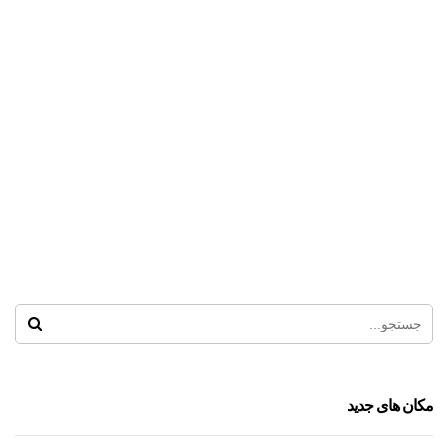
قلعه سحرآمیز
پارک ارم
مکان های جدید