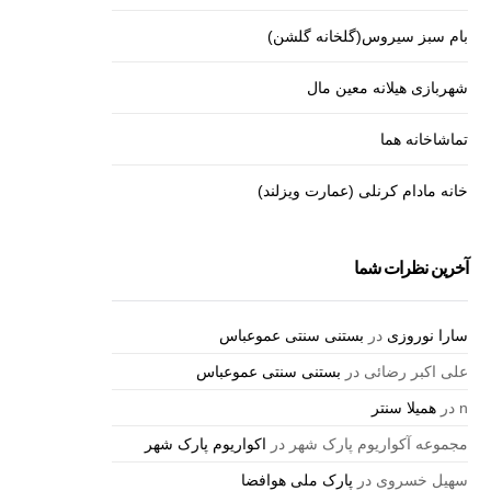
بام سبز سیروس(گلخانه گلشن)
شهربازی هیلانه معین مال
تماشاخانه هما
خانه مادام کرنلی (عمارت ویزلند)
آخرین نظرات شما
سارا نوروزی
در
بستنی سنتی عموعباس
علی اکبر رضائی
در
بستنی سنتی عموعباس
n
در
همیلا سنتر
مجموعه آکواریوم پارک شهر
در
اکواریوم پارک شهر
سهیل خسروی
در
پارک ملی هوافضا