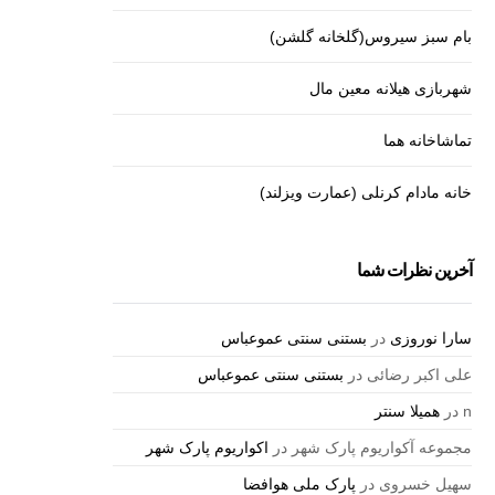
بام سبز سیروس(گلخانه گلشن)
شهربازی هیلانه معین مال
تماشاخانه هما
خانه مادام کرنلی (عمارت ویزلند)
آخرین نظرات شما
سارا نوروزی
در
بستنی سنتی عموعباس
علی اکبر رضائی
در
بستنی سنتی عموعباس
n
در
همیلا سنتر
مجموعه آکواریوم پارک شهر
در
اکواریوم پارک شهر
سهیل خسروی
در
پارک ملی هوافضا