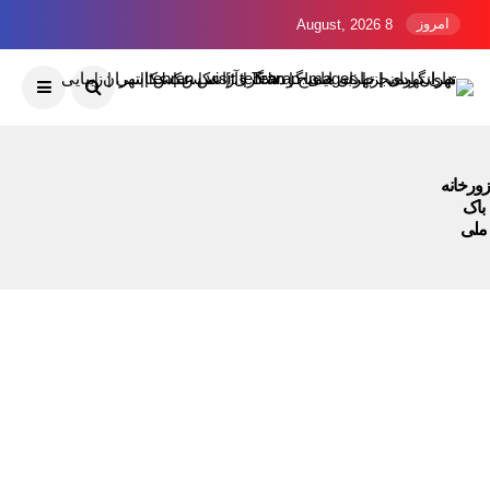
امروز
8 August, 2026
زورخانه
باک
ملی