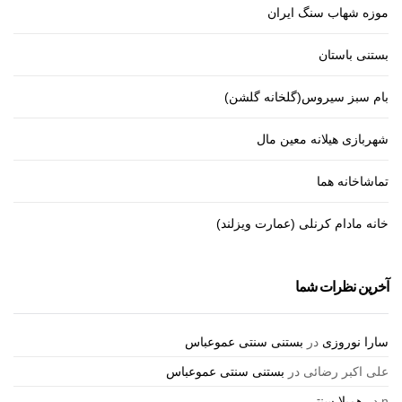
موزه شهاب سنگ ایران
بستنی باستان
بام سبز سیروس(گلخانه گلشن)
شهربازی هیلانه معین مال
تماشاخانه هما
خانه مادام کرنلی (عمارت ویزلند)
آخرین نظرات شما
سارا نوروزی
در
بستنی سنتی عموعباس
علی اکبر رضائی
در
بستنی سنتی عموعباس
n
در
همیلا سنتر