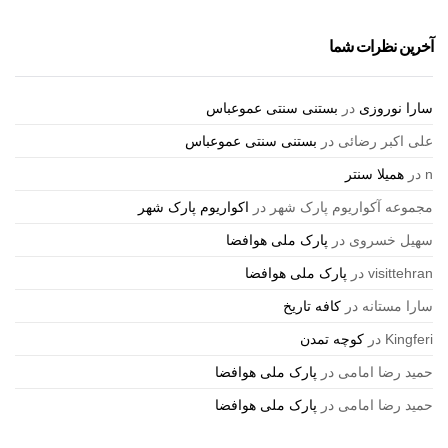
آخرین نظرات شما
سارا نوروزی
در
بستنی سنتی عموعباس
علی اکبر رضائی
در
بستنی سنتی عموعباس
n
در
همیلا سنتر
مجموعه آکواریوم پارک شهر
در
اکواریوم پارک شهر
سهیل خسروی
در
پارک ملی هوافضا
visittehran
در
پارک ملی هوافضا
سارا مستانه
در
کافه تاریخ
Kingferi
در
کوچه تمدن
حمید رضا امامی
در
پارک ملی هوافضا
حمید رضا امامی
در
پارک ملی هوافضا