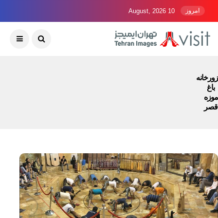
امروز
10 August, 2026
زورخانه
باغ
موزه
قصر