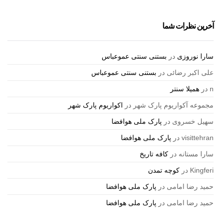
آخرین نظرات شما
سارا نوروزی
در
بستنی سنتی عموعباس
علی اکبر رضائی
در
بستنی سنتی عموعباس
n
در
همیلا سنتر
مجموعه آکواریوم پارک شهر
در
اکواریوم پارک شهر
سهیل خسروی
در
پارک ملی هوافضا
visittehran
در
پارک ملی هوافضا
سارا مستانه
در
کافه تاریخ
Kingferi
در
کوچه تمدن
حمید رضا امامی
در
پارک ملی هوافضا
حمید رضا امامی
در
پارک ملی هوافضا