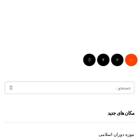
رد کافه
۳
۲
۱
رستوران شماعیان
مکان های جدید
موزه دوران اسلامی