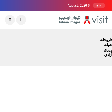
امروز
6 August, 2026
داروخانه
شبانه
روزی
آزادی