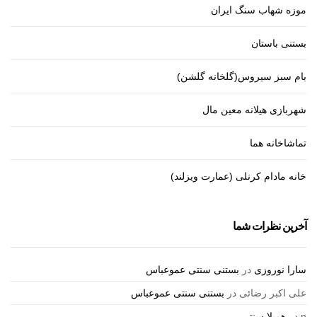
موزه شهاب سنگ ایران
بستنی باستان
بام سبز سیروس(گلخانه گلشن)
شهربازی هیلانه معین مال
تماشاخانه هما
خانه مادام کرنلی (عمارت ویزلند)
آخرین نظرات شما
سارا نوروزی
در
بستنی سنتی عموعباس
علی اکبر رضائی
در
بستنی سنتی عموعباس
n
در
همیلا سنتر