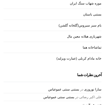
موزه شهاب سنگ ایران
بستنی باستان
بام سبز سیروس(گلخانه گلشن)
شهربازی هیلانه معین مال
تماشاخانه هما
خانه مادام کرنلی (عمارت ویزلند)
آخرین نظرات شما
سارا نوروزی
در
بستنی سنتی عموعباس
علی اکبر رضائی
در
بستنی سنتی عموعباس
n
در
همیلا سنتر