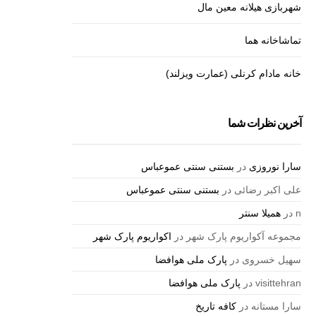
شهربازی هیلانه معین مال
تماشاخانه هما
خانه مادام کرنلی (عمارت ویزلند)
آخرین نظرات شما
سارا نوروزی
در
بستنی سنتی عموعباس
علی اکبر رضائی
در
بستنی سنتی عموعباس
n
در
همیلا سنتر
مجموعه آکواریوم پارک شهر
در
اکواریوم پارک شهر
سهیل خسروی
در
پارک ملی هوافضا
visittehran
در
پارک ملی هوافضا
سارا مستانه
در
کافه تاریخ