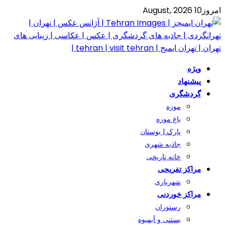
امروز
10 August, 2026
ویژه
پیشنهاد
گردشگری
موزه
باغ موزه
پارک | بوستان
جاذبه شهری
خانه تاریخی
مراکز تفریحی
شهربازی
مراکز خوردنی
رستوران
بستنی و آبمیوه