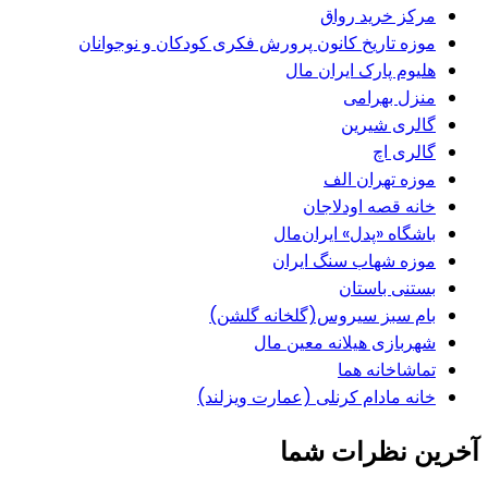
مرکز خرید رواق
موزه تاریخ کانون پرورش فکری کودکان و نوجوانان
هلیوم پارک ایران مال
منزل بهرامی
گالری شیرین
گالری اچ
موزه تهران الف
خانه قصه اودلاجان
باشگاه «پدل» ایران‌مال
موزه شهاب سنگ ایران
بستنی باستان
بام سبز سیروس(گلخانه گلشن)
شهربازی هیلانه معین مال
تماشاخانه هما
خانه مادام کرنلی (عمارت ویزلند)
آخرین نظرات شما