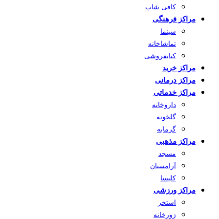
کافی شاپ
مراکز فرهنگی
سینما
تماشاخانه
کتابفروشی
مراکز خرید
مراکز درمانی
مراکز خدماتی
داروخانه
گلخونه
گرمابه
مراکز مذهبی
مسجد
آرامستان
کلیسا
مراکز ورزشی
استخر
زورخانه