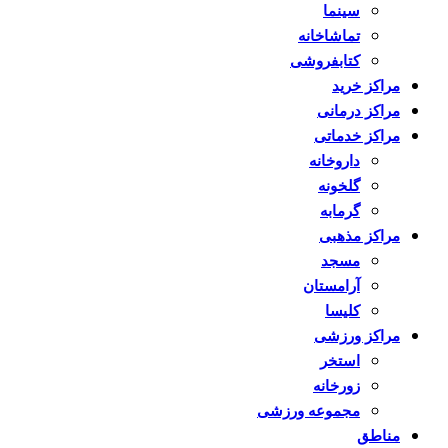
سینما
تماشاخانه
کتابفروشی
مراکز خرید
مراکز درمانی
مراکز خدماتی
داروخانه
گلخونه
گرمابه
مراکز مذهبی
مسجد
آرامستان
کلیسا
مراکز ورزشی
استخر
زورخانه
مجموعه ورزشی
مناطق