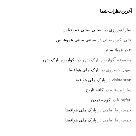
آخرین نظرات شما
سارا نوروزی
در
بستنی سنتی عموعباس
علی اکبر رضائی
در
بستنی سنتی عموعباس
n
در
همیلا سنتر
مجموعه آکواریوم پارک شهر
در
اکواریوم پارک شهر
سهیل خسروی
در
پارک ملی هوافضا
visittehran
در
پارک ملی هوافضا
سارا مستانه
در
کافه تاریخ
Kingferi
در
کوچه تمدن
حمید رضا امامی
در
پارک ملی هوافضا
حمید رضا امامی
در
پارک ملی هوافضا