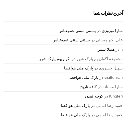
آخرین نظرات شما
سارا نوروزی
در
بستنی سنتی عموعباس
علی اکبر رضائی
در
بستنی سنتی عموعباس
n
در
همیلا سنتر
مجموعه آکواریوم پارک شهر
در
اکواریوم پارک شهر
سهیل خسروی
در
پارک ملی هوافضا
visittehran
در
پارک ملی هوافضا
سارا مستانه
در
کافه تاریخ
Kingferi
در
کوچه تمدن
حمید رضا امامی
در
پارک ملی هوافضا
حمید رضا امامی
در
پارک ملی هوافضا