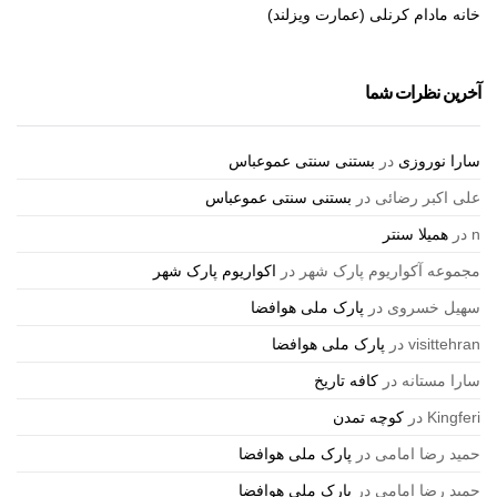
خانه مادام کرنلی (عمارت ویزلند)
آخرین نظرات شما
سارا نوروزی
در
بستنی سنتی عموعباس
علی اکبر رضائی
در
بستنی سنتی عموعباس
n
در
همیلا سنتر
مجموعه آکواریوم پارک شهر
در
اکواریوم پارک شهر
سهیل خسروی
در
پارک ملی هوافضا
visittehran
در
پارک ملی هوافضا
سارا مستانه
در
کافه تاریخ
Kingferi
در
کوچه تمدن
حمید رضا امامی
در
پارک ملی هوافضا
حمید رضا امامی
در
پارک ملی هوافضا