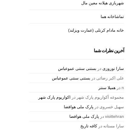
شهربازی هیلانه معین مال
تماشاخانه هما
خانه مادام کرنلی (عمارت ویزلند)
آخرین نظرات شما
سارا نوروزی
در
بستنی سنتی عموعباس
علی اکبر رضائی
در
بستنی سنتی عموعباس
n
در
همیلا سنتر
مجموعه آکواریوم پارک شهر
در
اکواریوم پارک شهر
سهیل خسروی
در
پارک ملی هوافضا
visittehran
در
پارک ملی هوافضا
سارا مستانه
در
کافه تاریخ