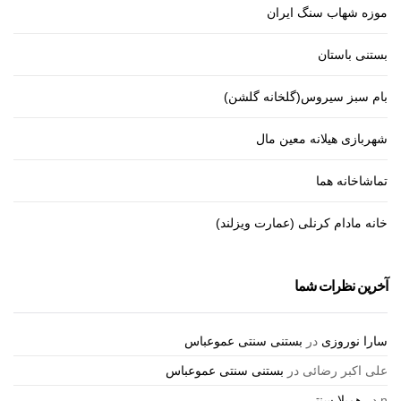
موزه شهاب سنگ ایران
بستنی باستان
بام سبز سیروس(گلخانه گلشن)
شهربازی هیلانه معین مال
تماشاخانه هما
خانه مادام کرنلی (عمارت ویزلند)
آخرین نظرات شما
سارا نوروزی
در
بستنی سنتی عموعباس
علی اکبر رضائی
در
بستنی سنتی عموعباس
n
در
همیلا سنتر