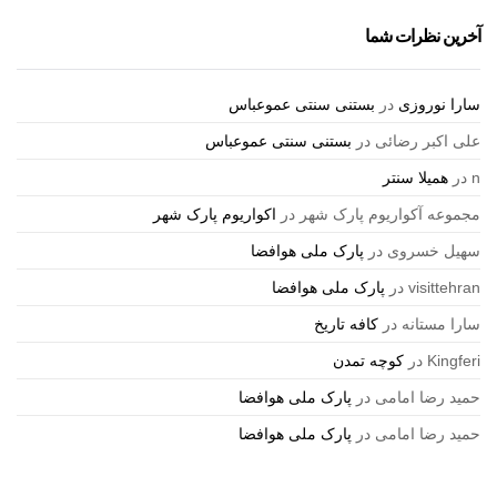
آخرین نظرات شما
سارا نوروزی
در
بستنی سنتی عموعباس
علی اکبر رضائی
در
بستنی سنتی عموعباس
n
در
همیلا سنتر
مجموعه آکواریوم پارک شهر
در
اکواریوم پارک شهر
سهیل خسروی
در
پارک ملی هوافضا
visittehran
در
پارک ملی هوافضا
سارا مستانه
در
کافه تاریخ
Kingferi
در
کوچه تمدن
حمید رضا امامی
در
پارک ملی هوافضا
حمید رضا امامی
در
پارک ملی هوافضا