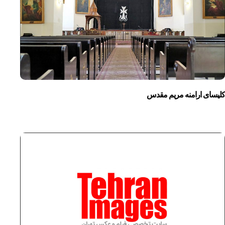
کلیسای ارامنه مریم مقدس