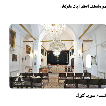
موزه اسقف اعظم آرداک مانوکیان
کلیسای سورپ گئورگ