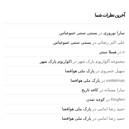
آخرین نظرات شما
سارا نوروزی
در
بستنی سنتی عموعباس
علی اکبر رضائی
در
بستنی سنتی عموعباس
n
در
همیلا سنتر
مجموعه آکواریوم پارک شهر
در
اکواریوم پارک شهر
سهیل خسروی
در
پارک ملی هوافضا
visittehran
در
پارک ملی هوافضا
سارا مستانه
در
کافه تاریخ
Kingferi
در
کوچه تمدن
حمید رضا امامی
در
پارک ملی هوافضا
حمید رضا امامی
در
پارک ملی هوافضا