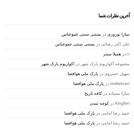
آخرین نظرات شما
سارا نوروزی
در
بستنی سنتی عموعباس
علی اکبر رضائی
در
بستنی سنتی عموعباس
n
در
همیلا سنتر
مجموعه آکواریوم پارک شهر
در
اکواریوم پارک شهر
سهیل خسروی
در
پارک ملی هوافضا
visittehran
در
پارک ملی هوافضا
سارا مستانه
در
کافه تاریخ
Kingferi
در
کوچه تمدن
حمید رضا امامی
در
پارک ملی هوافضا
حمید رضا امامی
در
پارک ملی هوافضا