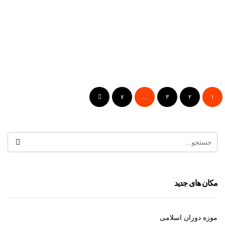
باغ شازده
۷
…
۳
۲
۱
عمارت سرهنگ ایرج
مکان های جدید
موزه دوران اسلامی