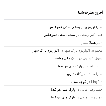
آخرین نظرات شما
سارا نوروزی
در
بستنی سنتی عموعباس
علی اکبر رضائی
در
بستنی سنتی عموعباس
n
در
همیلا سنتر
مجموعه آکواریوم پارک شهر
در
اکواریوم پارک شهر
سهیل خسروی
در
پارک ملی هوافضا
visittehran
در
پارک ملی هوافضا
سارا مستانه
در
کافه تاریخ
Kingferi
در
کوچه تمدن
حمید رضا امامی
در
پارک ملی هوافضا
حمید رضا امامی
در
پارک ملی هوافضا