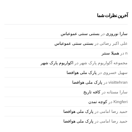
آخرین نظرات شما
سارا نوروزی
در
بستنی سنتی عموعباس
علی اکبر رضائی
در
بستنی سنتی عموعباس
n
در
همیلا سنتر
مجموعه آکواریوم پارک شهر
در
اکواریوم پارک شهر
سهیل خسروی
در
پارک ملی هوافضا
visittehran
در
پارک ملی هوافضا
سارا مستانه
در
کافه تاریخ
Kingferi
در
کوچه تمدن
حمید رضا امامی
در
پارک ملی هوافضا
حمید رضا امامی
در
پارک ملی هوافضا